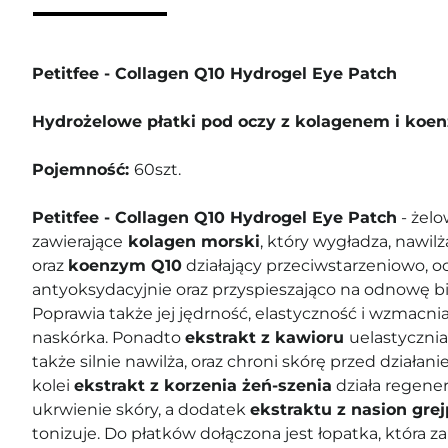
Petitfee - Collagen Q10 Hydrogel Eye Patch
Hydrożelowe płatki pod oczy z kolagenem i ko
Pojemność:
60szt.
Petitfee - Collagen Q10 Hydrogel Eye Patch
- żelo
zawierające
kolagen morski
, który wygładza, nawilż
oraz
koenzym Q10
działający przeciwstarzeniowo, o
antyoksydacyjnie oraz przyspieszająco na odnowę bi
Poprawia także jej jędrność, elastyczność i wzmacni
naskórka. Ponadto
ekstrakt z kawioru
uelastycznia
także silnie nawilża, oraz chroni skórę przed działa
kolei
ekstrakt z korzenia żeń-szenia
działa regener
ukrwienie skóry, a dodatek
ekstraktu z nasion gre
tonizuje. Do płatków dołączona jest łopatka, która z