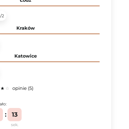
Łódź
5/2
Kraków
Katowice
opinie
5
ało:
12
.
sek.