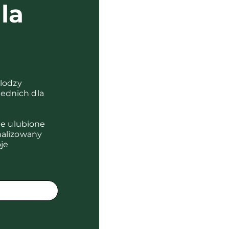
la
?
olodzy
ednich dla
je ulubione
nalizowany
je