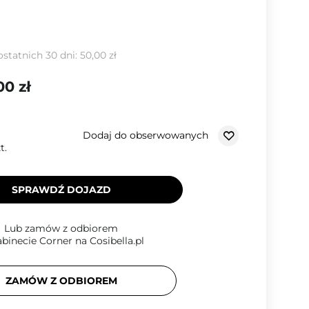
ostatnich 30 dni:
50,00 zł
00 zł
Dodaj do obserwowanych
t.
SPRAWDŹ DOJAZD
Lub zamów z odbiorem
binecie Corner na Cosibella.pl
ZAMÓW Z ODBIOREM