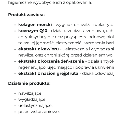
higieniczne wydobycie ich z opakowania.
Produkt zawiera:
kolagen morski
- wygładza, nawilża i uelastyc
koenzym Q10
- działa przeciwstarzeniowo, och
antyoksydacyjnie oraz przyspiesza odnowę biol
także jej jędrność, elastyczność i wzmacnia ba
ekstrakt z kawioru
- uelastycznia i wygładza s
nawilża, oraz chroni skórę przed działaniem wo
ekstrakt z korzenia żeń-szenia
- działa antyo
regenerująco, ujędrniająco i poprawia ukrwienie
ekstrakt z nasion grejpfruta
- działa odświeża
Działanie produktu:
nawilżające,
wygładzające,
uelastyczniające,
przeciwstarzeniowe.