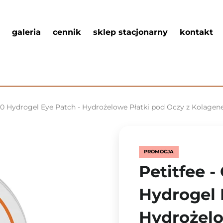
galeria
cennik
sklep stacjonarny
kontakt
Q10 Hydrogel Eye Patch - Hydrożelowe Płatki pod Oczy z Kolage
PROMOCJA
Petitfee -
Hydrogel 
Hydrożelo