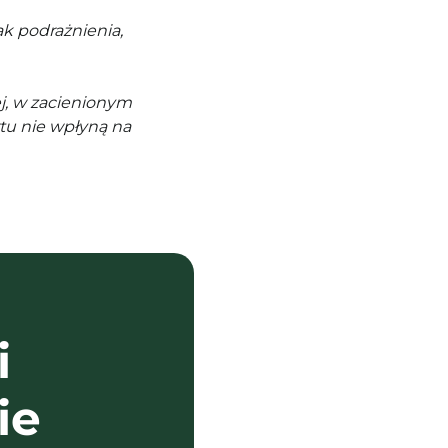
k podrażnienia,
j, w zacienionym
tu nie wpłyną na
i
ie