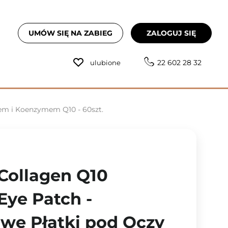
UMÓW SIĘ NA ZABIEG
ZALOGUJ SIĘ
22 602 28 32
ulubione
nem i Koenzymem Q10 - 60szt.
 Collagen Q10
Eye Patch -
we Płatki pod Oczy