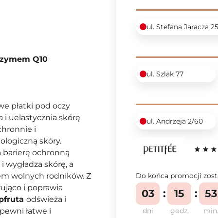
ul. Stefana Jaracza 2
enzymem Q10
ul. Szlak 77
we płatki pod oczy
a i uelastycznia skórę
ul. Andrzeja 2/60
chronnie i
ologiczną skóry.
a barierę ochronną
 i wygładza skórę, a
niem wolnych rodników. Z
Do końca promocji zost
ująco i poprawia
03
15
53
jpfruta
odświeża i
apewni łatwe i
dni
godz.
min