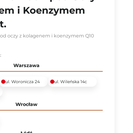
nem i Koenzymem
t.
pod oczy z kolagenem i koenzymem Q10
:
Warszawa
ul. Woronicza 24
ul. Wileńska 14c
6
Wrocław