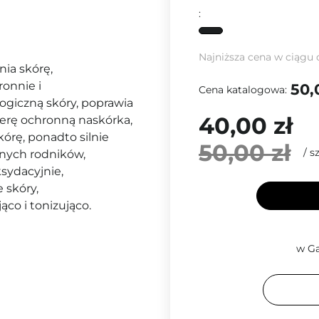
:
Najniższa cena w ciągu 
znia skórę,
ronnie i
50,
Cena katalogowa:
ogiczną skóry, poprawia
40,00 zł
rierę ochronną naskórka,
kórę, ponadto silnie
50,00 zł
/
sz
lnych rodników,
ksydacyjnie,
 skóry,
jąco i tonizująco.
w Ga