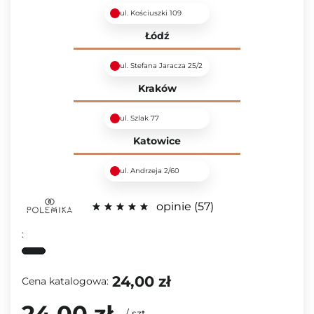
ul. Kościuszki 109
Łódź
ul. Stefana Jaracza 25/2
Kraków
ul. Szlak 77
Katowice
ul. Andrzeja 2/60
opinie
57
:
24,00 zł
Cena katalogowa:
24,00 zł
/
szt.