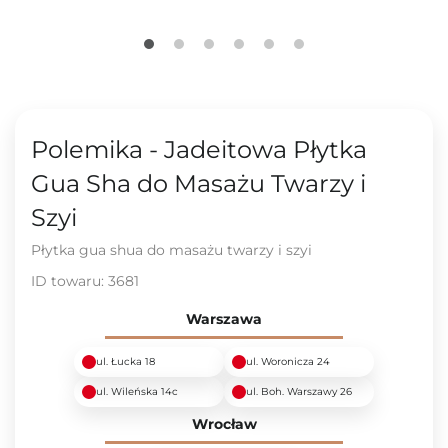
Polemika - Jadeitowa Płytka
Gua Sha do Masażu Twarzy i
Szyi
Płytka gua shua do masażu twarzy i szyi
ID towaru:
3681
Warszawa
ul. Łucka 18
ul. Woronicza 24
ul. Wileńska 14c
ul. Boh. Warszawy 26
Wrocław