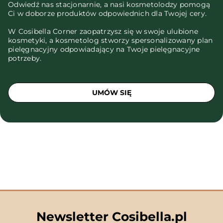
Odwiedź nas stacjonarnie, a nasi kosmetolodzy pomogą
Ci w doborze produktów odpowiednich dla Twojej cery.
W Cosibella Corner zaopatrzysz się w swoje ulubione
kosmetyki, a kosmetolog stworzy spersonalizowany plan
pielęgnacyjny odpowiadający na Twoje pielęgnacyjne
potrzeby.
UMÓW SIĘ
Newsletter Cosibella.pl