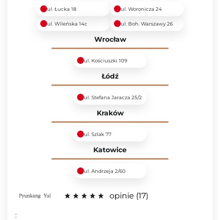
ul. Łucka 18
ul. Woronicza 24
ul. Wileńska 14c
ul. Boh. Warszawy 26
Wrocław
ul. Kościuszki 109
Łódź
ul. Stefana Jaracza 25/2
Kraków
ul. Szlak 77
Katowice
ul. Andrzeja 2/60
opinie
17
: