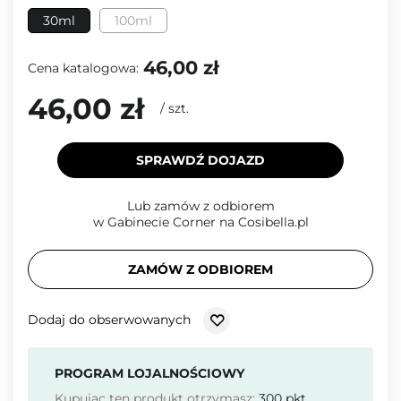
30ml
100ml
46,00 zł
Cena katalogowa:
46,00 zł
/
szt.
SPRAWDŹ DOJAZD
Lub zamów z odbiorem
w Gabinecie Corner na Cosibella.pl
ZAMÓW Z ODBIOREM
Dodaj do obserwowanych
PROGRAM LOJALNOŚCIOWY
Kupując ten produkt otrzymasz:
300
pkt.