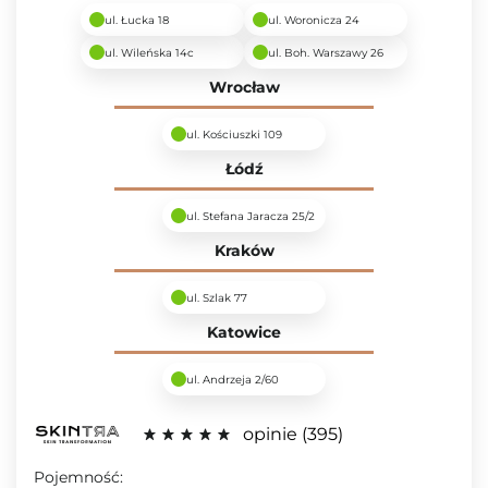
ul. Łucka 18
ul. Woronicza 24
ul. Wileńska 14c
ul. Boh. Warszawy 26
Wrocław
ul. Kościuszki 109
Łódź
ul. Stefana Jaracza 25/2
Kraków
ul. Szlak 77
Katowice
ul. Andrzeja 2/60
opinie
395
Pojemność: