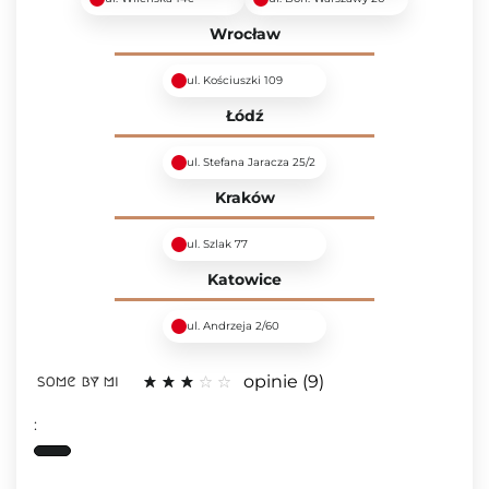
Wrocław
ul. Kościuszki 109
Łódź
ul. Stefana Jaracza 25/2
Kraków
ul. Szlak 77
Katowice
ul. Andrzeja 2/60
opinie
9
: