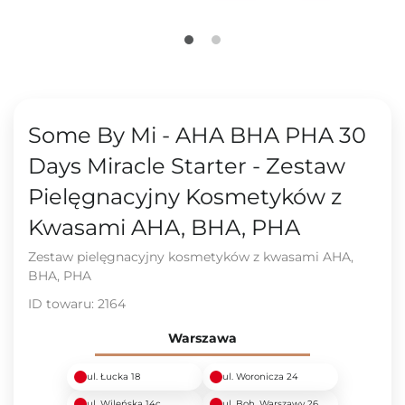
Some By Mi - AHA BHA PHA 30
Days Miracle Starter - Zestaw
Pielęgnacyjny Kosmetyków z
Kwasami AHA, BHA, PHA
Zestaw pielęgnacyjny kosmetyków z kwasami AHA,
BHA, PHA
ID towaru:
2164
Warszawa
ul. Łucka 18
ul. Woronicza 24
ul. Wileńska 14c
ul. Boh. Warszawy 26