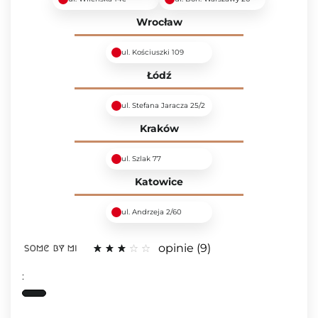
Wrocław
ul. Kościuszki 109
Łódź
ul. Stefana Jaracza 25/2
Kraków
ul. Szlak 77
Katowice
ul. Andrzeja 2/60
opinie
9
: