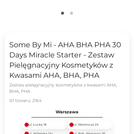
Some By Mi - AHA BHA PHA 30
Days Miracle Starter - Zestaw
Pielęgnacyjny Kosmetyków z
Kwasami AHA, BHA, PHA
Zestaw pielęgnacyjny kosmetyków z kwasami AHA,
BHA, PHA
ID towaru:
2164
Warszawa
ul. Łucka 18
ul. Woronicza 24
ul. Wileńska 14c
ul. Boh. Warszawy 26