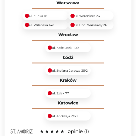
Warszawa
ul. Łucka 18
ul. Woronicza 24
ul. Wileńska 14c
ul. Boh. Warszawy 26
Wrocław
ul. Kościuszki 109
Łódź
ul. Stefana Jaracza 25/2
Kraków
ul. Szlak 77
Katowice
ul. Andrzeja 2/60
opinie
1