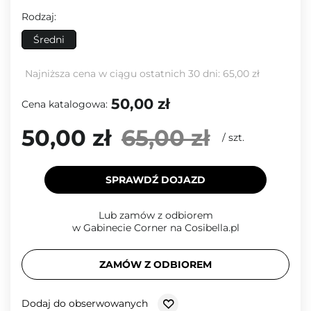
Rodzaj:
Średni
Najniższa cena w ciągu ostatnich 30 dni:
65,00 zł
50,00 zł
Cena katalogowa:
50,00 zł
65,00 zł
/
szt.
SPRAWDŹ DOJAZD
Lub zamów z odbiorem
w Gabinecie Corner na Cosibella.pl
ZAMÓW Z ODBIOREM
Dodaj do obserwowanych