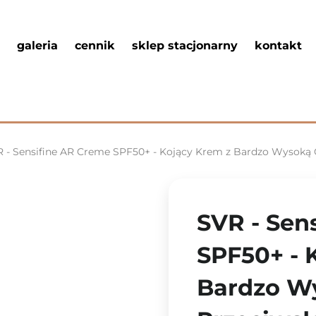
galeria
cennik
sklep stacjonarny
kontakt
 - Sensifine AR Creme SPF50+ - Kojący Krem z Bardzo Wysoką Oc
SVR - Sen
SPF50+ - 
Bardzo W