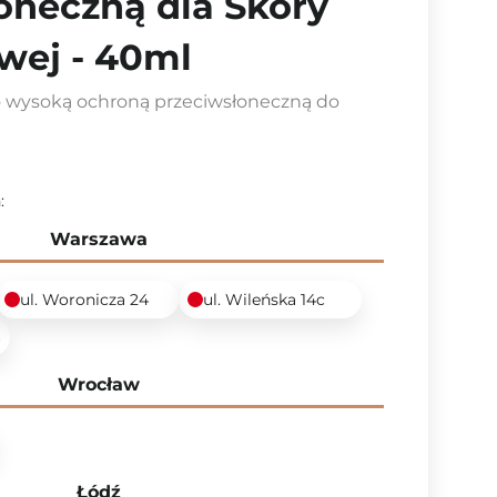
oneczną dla Skóry
wej - 40ml
o wysoką ochroną przeciwsłoneczną do
:
Warszawa
ul. Woronicza 24
ul. Wileńska 14c
6
Wrocław
Łódź