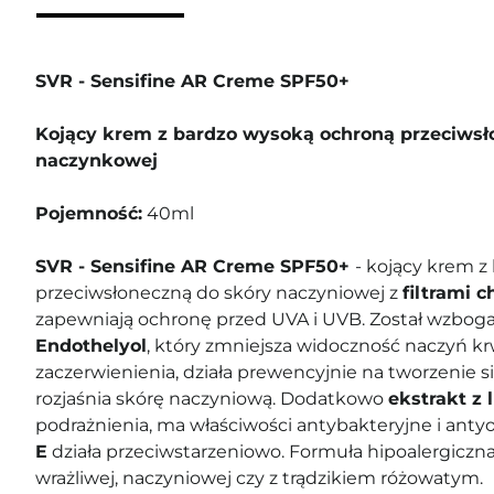
SVR - Sensifine AR Creme SPF50+
Kojący krem z bardzo wysoką ochroną przeciwsł
naczynkowej
Pojemność:
40ml
SVR - Sensifine AR Creme SPF50+
- kojący krem 
przeciwsłoneczną do skóry naczyniowej z
filtrami 
zapewniają ochronę przed UVA i UVB. Został wzbog
Endothelyol
, który zmniejsza widoczność naczyń kr
zaczerwienienia, działa prewencyjnie na tworzenie 
rozjaśnia skórę naczyniową. Dodatkowo
ekstrakt z 
podrażnienia, ma właściwości antybakteryjne i anty
E
działa przeciwstarzeniowo. Formuła hipoalergiczn
wrażliwej, naczyniowej czy z trądzikiem różowatym.