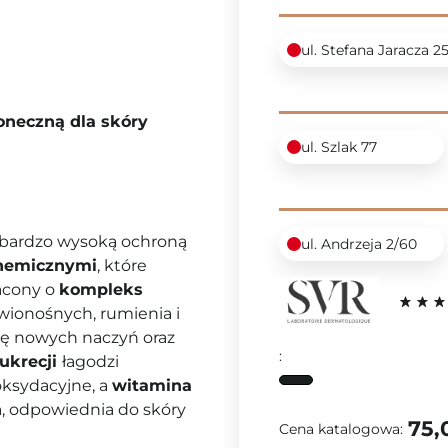
ul. Stefana Jaracza 2
oneczną dla skóry
ul. Szlak 77
z bardzo wysoką ochroną
ul. Andrzeja 2/60
chemicznymi
, które
acony o
kompleks
wionośnych, rumienia i
się nowych naczyń oraz
:
lukrecji
łagodzi
oksydacyjne, a
witamina
a, odpowiednia do skóry
75,
Cena katalogowa: