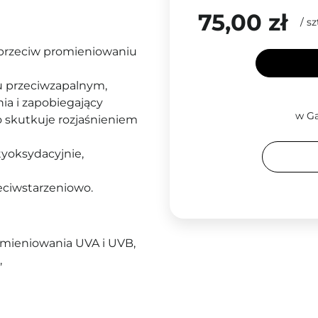
75,00 zł
/
sz
 przeciw promieniowaniu
u przeciwzapalnym,
ia i zapobiegający
w Ga
 skutkuje rozjaśnieniem
tyoksydacyjnie,
zeciwstarzeniowo.
mieniowania UVA i UVB,
,