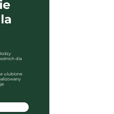
ie
la
?
olodzy
ednich dla
je ulubione
nalizowany
je