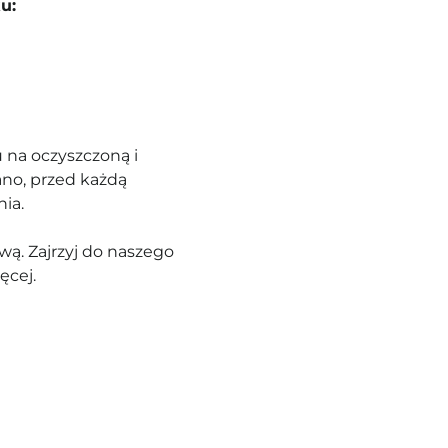
u:
 na oczyszczoną i
ano, przed każdą
nia.
ą. Zajrzyj do naszego
ęcej.