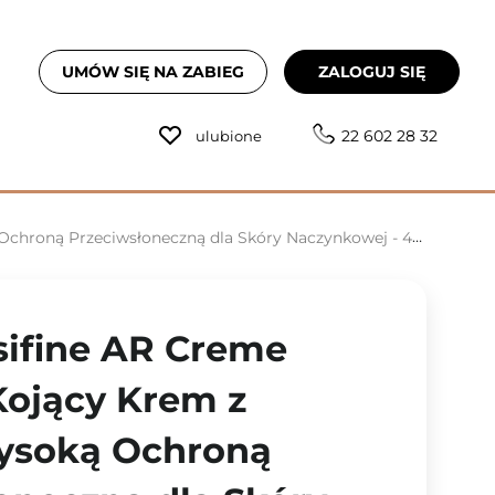
UMÓW SIĘ NA ZABIEG
ZALOGUJ SIĘ
22 602 28 32
ulubione
hroną Przeciwsłoneczną dla Skóry Naczynkowej - 40ml
sifine AR Creme
Kojący Krem z
ysoką Ochroną