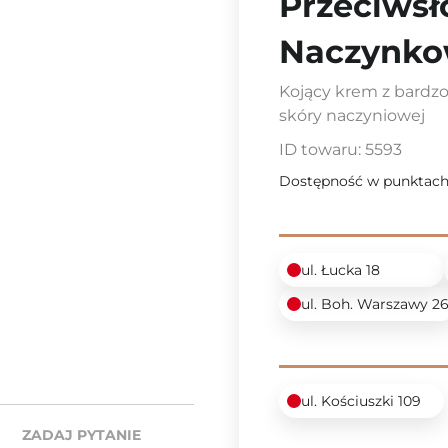
Przeciwsł
Naczynko
Kojący krem z bardz
skóry naczyniowej
ID towaru:
5593
Dostępność w punktach
ul. Łucka 18
ul. Boh. Warszawy 2
ul. Kościuszki 109
ZADAJ PYTANIE