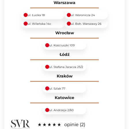
Warszawa
ul. Łucka 18
ul. Woronicza 24
ul. Wileńska 14c
ul. Boh. Warszawy 26
Wrocław
ul. Kościuszki 109
Łódź
ul. Stefana Jaracza 25/2
Kraków
ul. Szlak 77
Katowice
ul. Andrzeja 2/60
opinie
2