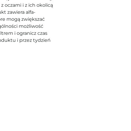
z oczami i z ich okolicą
t zawiera alfa-
óre mogą zwiększać
gólności możliwość
trem i ogranicz czas
duktu i przez tydzień