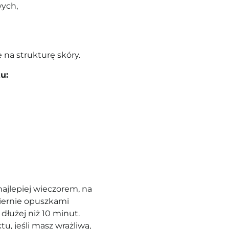
wych,
na strukturę skóry.
u:
najlepiej wieczorem, na
iernie opuszkami
 dłużej niż 10 minut.
u, jeśli masz wrażliwą,