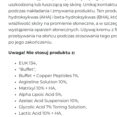
uszkodzoną lub łuszczącą się skórę. Unikaj kontaktu 
podczas nakładania i zmywania produktu. Ten produk
hydroksykwas (AHA) i beta-hydroksykwas (BHA), kt
wrażliwość skóry na promienie słoneczne, a w szcze
wystąpienia oparzeń słonecznych. Używaj kremu z fil
przebywania na słońcu podczas stosowania tego pro
po jego zakończeniu.
Uwaga! Nie stosuj produktu z:
EUK 134,
"Buffet",
Buffet + Copper Peptides 1%,
Argireline Solution 10%,
Matrixyl 10% + HA,
Alpha Lipoic Acid 5%,
Azelaic Acid Suspension 10%,
Glycolic Acid 7% Toning Solution,
Lactic Acid 10% + HA,