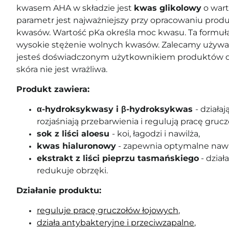
kwasem AHA w składzie jest
kwas glikolowy
o warto
parametr jest najważniejszy przy opracowaniu pro
kwasów. Wartość pKa określa moc kwasu. Ta formuła
wysokie stężenie wolnych kwasów. Zalecamy używan
jesteś doświadczonym użytkownikiem produktów do e
skóra nie jest wrażliwa.
Produkt zawiera:
α-hydroksykwasy i β-hydroksykwas
- działaj
rozjaśniają przebarwienia i regulują pracę gruc
sok z liści aloesu
- koi, łagodzi i nawilża,
kwas hialuronowy
- zapewnia optymalne nawi
ekstrakt z liści pieprzu tasmańskiego
- dział
redukuje obrzęki.
Działanie produktu:
reguluje pracę gruczołów łojowych
,
działa antybakteryjne i przeciwzapalne
,