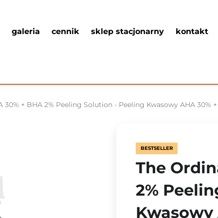
galeria
cennik
sklep stacjonarny
kontakt
HA 30% + BHA 2% Peeling Solution - Peeling Kwasowy AHA 30% 
BESTSELLER
The Ordin
2% Peeling
Kwasowy 