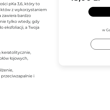
ści pKa 3,6, który to
duktów z wykorzystaniem
 zawiera bardzo
ie tylko wtedy, gdy
ksfoliacji, a Twoja
w Ga
ą keratolitycznie,
zołów łojowych,
lżenie,
a przeciwzapalnie i