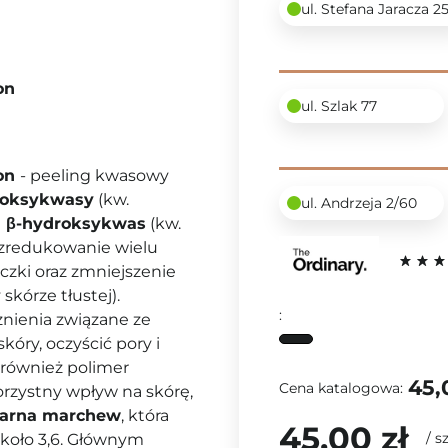
ul. Stefana Jaracza 2
on
ul. Szlak 77
ion
-
peeling kwasowy
roksykwasy
(kw.
ul. Andrzeja 2/60
i
β-hydroksykwas
(kw.
 zredukowanie wielu
czki oraz zmniejszenie
skórze tłustej).
:
nienia związane ze
ry, oczyścić pory i
 również polimer
45,
Cena katalogowa:
rzystny wpływ na skórę,
zarna marchew
, która
45,00 zł
/
sz
koło 3,6. Głównym