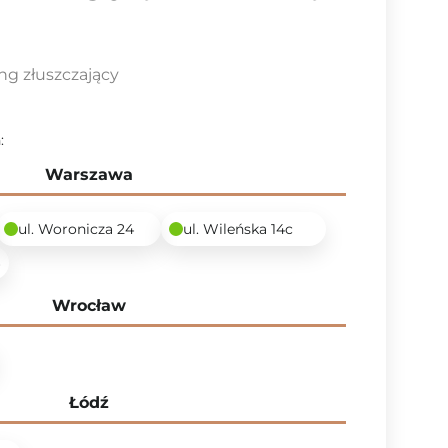
g złuszczający
:
Warszawa
ul. Woronicza 24
ul. Wileńska 14c
6
Wrocław
Łódź