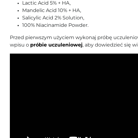
Lactic Acid 5% + HA,
Mandelic Acid 10% + HA,
Salicylic Acid 2% Solution,
100% Niacinamide Powder.
Przed pierwszym użyciem wykonaj próbę uczuleniow
wpisu o
próbie uczuleniowej
, aby dowiedzieć się wi