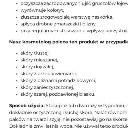
oczyszcza zaczopowanych ujść gruczołów łojo
wyrównuje koloryt,
złuszcza zrogowaciałą warstwę naskórka
,
spłyca drobne zmarszczki i blizny,
przy regularnym stosowaniu wpływa korzystnie 
Nasz kosmetolog poleca ten produkt w przypadk
skóry tłustej,
skóry mieszanej,
skóry dojrzałej,
skóry z przebarwieniami,
skóry z bliznami potrądzikowymi,
skóry zanieczyszczonej,
skóry szarej, pozbawionej blasku.
Sposób użycia:
Stosuj raz lub dwa razy w tygodniu, 
dokładnie oczyszczoną i suchą skórę. Nałóż równom
palców na twarz i szyję, nie pozostawiaj go na skórze
Dokładnie zmyj letnią wodą. Nie używaj tego produkt