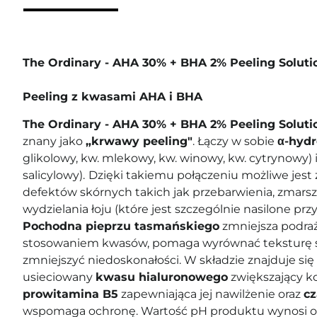
The Ordinary - AHA 30% + BHA 2% Peeling Soluti
Peeling z kwasami AHA i BHA
The Ordinary - AHA 30% + BHA 2% Peeling Solut
znany jako
„krwawy peeling"
. Łączy w sobie
α-hyd
glikolowy, kw. mlekowy, kw. winowy, kw. cytrynowy) 
salicylowy).
Dzięki takiemu połączeniu możliwe jest
defektów skórnych takich jak przebarwienia, zmarsz
wydzielania łoju (które jest szczególnie nasilone przy 
Pochodna pieprzu tasmańskiego
zmniejsza podraż
stosowaniem kwasów, pomaga wyrównać teksturę skó
zmniejszyć niedoskonałości. W składzie znajduje się
usieciowany
kwasu hialuronowego
zwiększający ko
prowitamina B5
zapewniająca jej nawilżenie oraz
c
wspomaga ochronę. Wartość pH produktu wynosi o