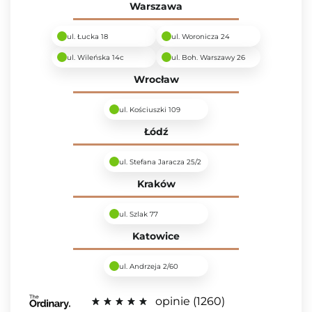
Warszawa
ul. Łucka 18
ul. Woronicza 24
ul. Wileńska 14c
ul. Boh. Warszawy 26
Wrocław
ul. Kościuszki 109
Łódź
ul. Stefana Jaracza 25/2
Kraków
ul. Szlak 77
Katowice
ul. Andrzeja 2/60
opinie
1260