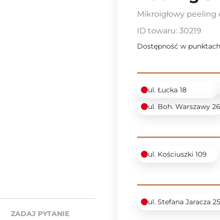
Mikroigłowy peeling
ID towaru:
30219
Dostępność w punktach
ul. Łucka 18
ul. Boh. Warszawy 2
ul. Kościuszki 109
ul. Stefana Jaracza 2
ZADAJ PYTANIE