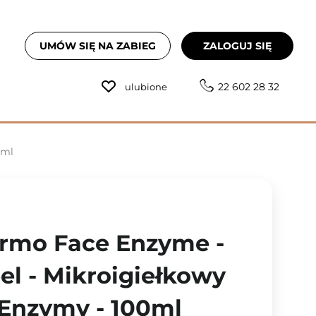
UMÓW SIĘ NA ZABIEG
ZALOGUJ SIĘ
22 602 28 32
ulubione
0ml
ermo Face Enzyme -
el - Mikroigiełkowy
 Enzymy - 100ml