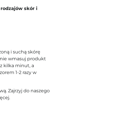
h rodzajów
skór i
zoną i suchą skórę
katnie wmasuj produkt
 kilka minut, a
zorem 1-2 razy w
ą. Zajrzyj do naszego
ęcej.