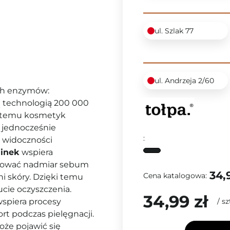
ul. Szlak 77
ul. Andrzeja 2/60
ech enzymów:
ą technologią 200 000
i temu kosmetyk
 jednocześnie
:
 widoczności
linek
wspiera
rbować nadmiar sebum
34,
Cena katalogowa:
i skóry. Dzięki temu
ucie oczyszczenia.
34,99 zł
 wspiera procesy
/
sz
rt podczas pielęgnacji.
oże pojawić się