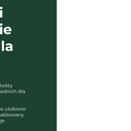
i
ie
la
?
olodzy
ednich dla
je ulubione
nalizowany
je