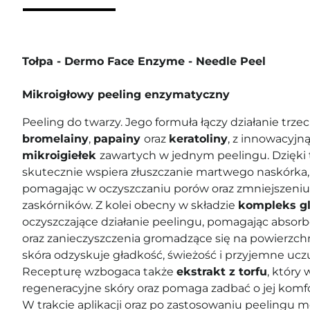
Tołpa - Dermo Face Enzyme - Needle Peel
Mikroigłowy peeling enzymatyczny
Peeling do twarzy. Jego formuła łączy działanie trz
bromelainy
,
papainy
oraz
keratoliny
, z innowacyjn
mikroigiełek
zawartych w jednym peelingu. Dzięk
skutecznie wspiera złuszczanie martwego naskórka,
pomagając w oczyszczaniu porów oraz zmniejszeniu
zaskórników. Z kolei obecny w składzie
kompleks g
oczyszczające działanie peelingu, pomagając abso
oraz zanieczyszczenia gromadzące się na powierzchn
skóra odzyskuje gładkość, świeżość i przyjemne ucz
Recepturę wzbogaca także
ekstrakt z torfu
, który
regeneracyjne skóry oraz pomaga zadbać o jej komfo
W trakcie aplikacji oraz po zastosowaniu peelingu m