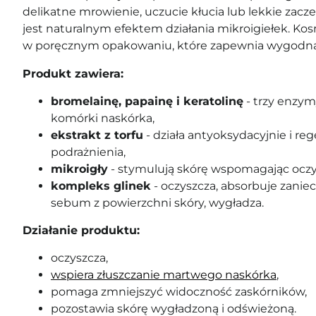
delikatne mrowienie, uczucie kłucia lub lekkie zacze
jest naturalnym efektem działania mikroigiełek. Ko
w poręcznym opakowaniu, które zapewnia wygodną 
Produkt zawiera:
bromelainę, papainę i keratolinę
- trzy enzym
komórki naskórka,
ekstrakt z torfu
- działa antyoksydacyjnie i reg
podrażnienia,
mikroigły
- stymulują skórę wspomagając oczy
kompleks glinek
- oczyszcza, absorbuje zanie
sebum z powierzchni skóry, wygładza.
Działanie produktu:
oczyszcza,
wspiera złuszczanie martwego naskórka
,
pomaga zmniejszyć widoczność zaskórników,
pozostawia skórę wygładzoną i odświeżoną.