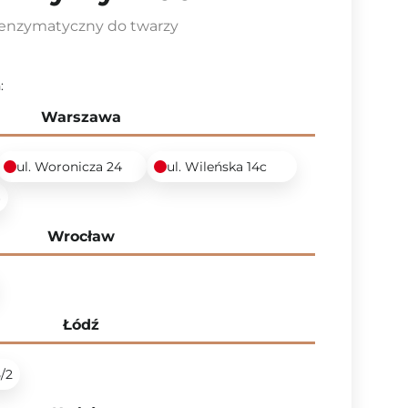
 enzymatyczny do twarzy
:
Warszawa
ul. Woronicza 24
ul. Wileńska 14c
6
Wrocław
Łódź
5/2