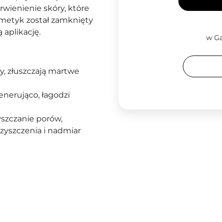
rwienienie skóry, które
smetyk został zamknięty
aplikację.
w Ga
y, złuszczają martwe
enerująco, łagodzi
szczanie porów,
czyszczenia i nadmiar