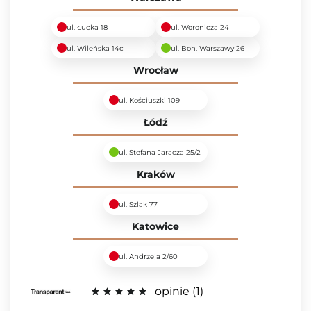
ul. Łucka 18
ul. Woronicza 24
ul. Wileńska 14c
ul. Boh. Warszawy 26
Wrocław
ul. Kościuszki 109
Łódź
ul. Stefana Jaracza 25/2
Kraków
ul. Szlak 77
Katowice
ul. Andrzeja 2/60
opinie
1