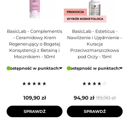
PROMOCJA
WYBÓR KOSMETOLOGA
BasicLab - Complementis
BasicLab - Esteticus -
- Ceramidowy Krem
Nawilżenie i Ujędrnienie -
Regenerujący o Bogatej
Kuracja
Konsystencji z Betainą i
Przeciwzmarszczkowa
Mocznikiem - 50ml
pod Oczy - 15ml
Dostępność w punktach:
Dostępność w punktach:
109,90 zł
94,90 zł
99,90 zł
SPRAWDŹ
SPRAWDŹ