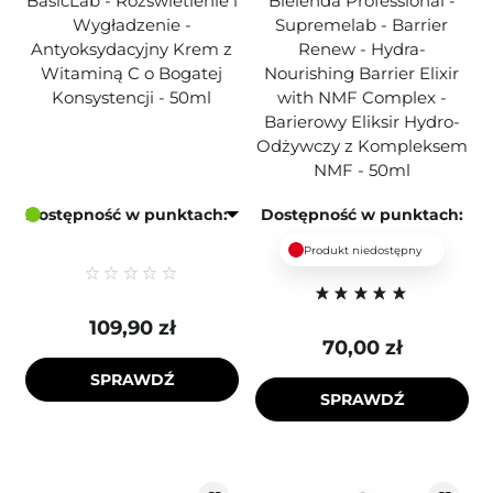
BasicLab - Rozświetlenie i
Bielenda Professional -
Wygładzenie -
Supremelab - Barrier
Antyoksydacyjny Krem z
Renew - Hydra-
Witaminą C o Bogatej
Nourishing Barrier Elixir
Konsystencji - 50ml
with NMF Complex -
Barierowy Eliksir Hydro-
Odżywczy z Kompleksem
NMF - 50ml
Dostępność w punktach:
Dostępność w punktach:
Produkt niedostępny
109,90 zł
70,00 zł
SPRAWDŹ
SPRAWDŹ