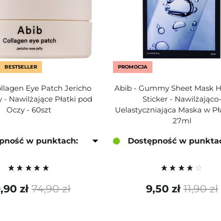
BESTSELLER
PROMOCJA
ollagen Eye Patch Jericho
Abib - Gummy Sheet Mask H
y - Nawilżające Płatki pod
Sticker - Nawilżająco
Oczy - 60szt
Uelastyczniająca Maska w Pł
27ml
pność w punktach:
Dostępność w punkta
,90 zł
74,90 zł
9,50 zł
11,90 zł