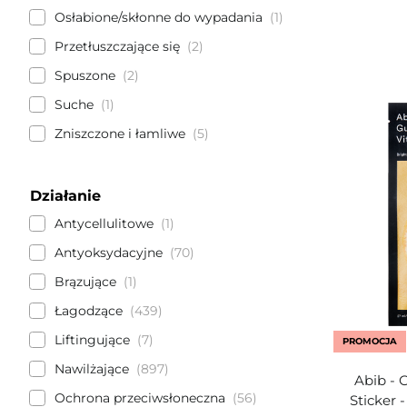
Osłabione/skłonne do wypadania
1
Przetłuszczające się
2
Spuszone
2
Suche
1
Zniszczone i łamliwe
5
Działanie
Antycellulitowe
1
Antyoksydacyjne
70
Brązujące
1
Łagodzące
439
Liftingujące
7
PROMOCJA
Nawilżające
897
Abib -
Ochrona przeciwsłoneczna
56
Sticker 