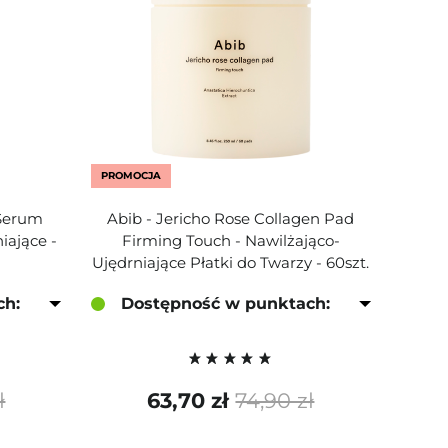
PROMOCJA
 Serum
Abib - Jericho Rose Collagen Pad
iające -
Firming Touch - Nawilżająco-
Ujędrniające Płatki do Twarzy - 60szt.
ch:
Dostępność w punktach:
ł
63,70 zł
74,90 zł