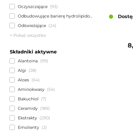
Oczyszczające
93
Odbudowujące barierę hydrolipidową
91
Dostę
Odświeżające
24
+ Pokaż wszystko
8
Składniki aktywne
Alantoina
99
Algi
28
Aloes
64
Aminokwasy
54
Bakuchiol
7
Ceramidy
189
Ekstrakty
290
Emolienty
2