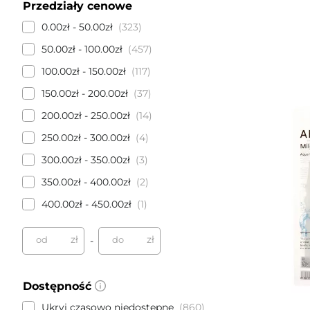
Przedziały cenowe
0.00zł - 50.00zł
323
50.00zł - 100.00zł
457
100.00zł - 150.00zł
117
150.00zł - 200.00zł
37
200.00zł - 250.00zł
14
250.00zł - 300.00zł
4
300.00zł - 350.00zł
3
350.00zł - 400.00zł
2
400.00zł - 450.00zł
1
zł
zł
od
do
-
Dostępność
Ukryj czasowo niedostępne
860