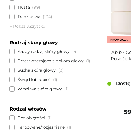
Tłusta
99
Trądzikowa
104
+ Pokaż wszystko
PROMOCJA
Rodzaj skóry głowy
Każdy rodzaj skóry głowy
4
Abib - C
Rose Jell
Przetłuszczająca się skóra głowy
1
Sucha skóra głowy
3
Świąd lub łupież
1
Dostę
Wrażliwa skóra głowy
1
Rodzaj włosów
59
Bez objętości
1
Farbowane/rozjaśniane
1