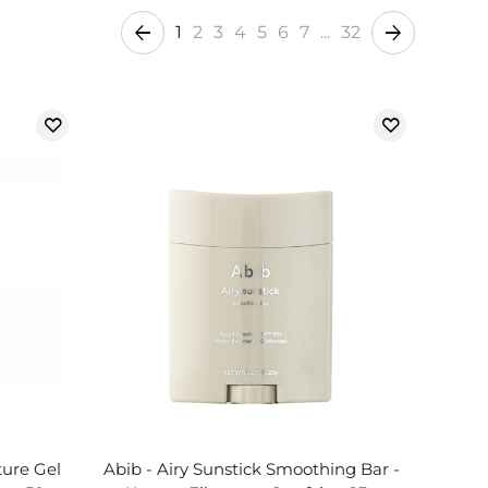
1
2
3
4
5
6
7
...
32
ture Gel
Abib - Airy Sunstick Smoothing Bar -