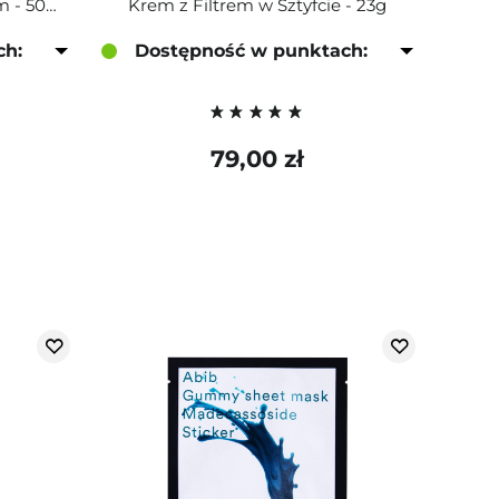
Cream - Nawilżający Żel-Krem - 50ml
Krem z Filtrem w Sztyfcie - 23g
ch:
Dostępność w punktach:
79,00 zł