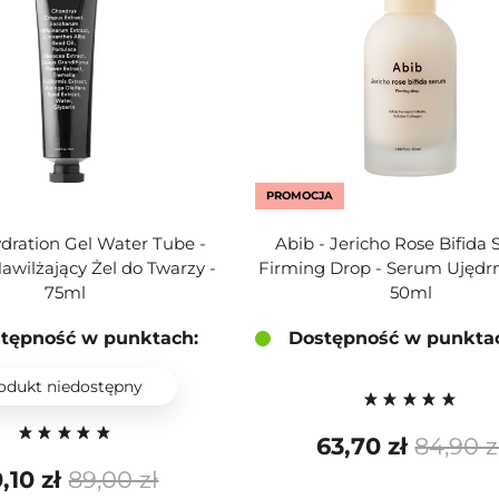
PROMOCJA
ydration Gel Water Tube -
Abib - Jericho Rose Bifida
awilżający Żel do Twarzy -
Firming Drop - Serum Ujędrn
75ml
50ml
tępność w punktach:
Dostępność w punkta
odukt niedostępny
63,70 zł
84,90 z
,10 zł
89,00 zł