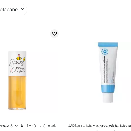
olecane
oney & Milk Lip Oil - Olejek
A'Pieu - Madecassoside Mois