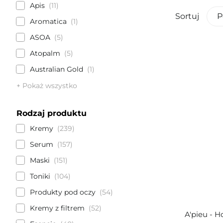
Apis
11
Sortuj
P
Aromatica
1
ASOA
5
Atopalm
5
Australian Gold
1
+ Pokaż wszystko
Rodzaj produktu
Kremy
239
Serum
157
Maski
151
Toniki
104
Produkty pod oczy
54
Kremy z filtrem
52
A'pieu - H