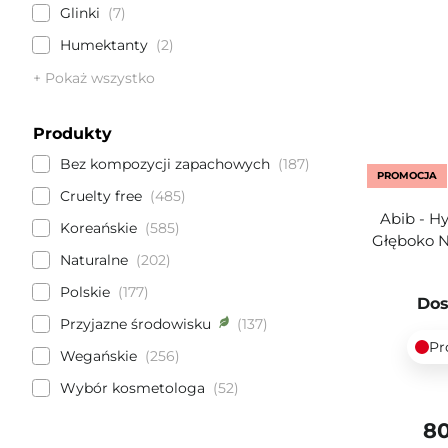
Glinki
7
Humektanty
2
+ Pokaż wszystko
Produkty
Bez kompozycji zapachowych
187
PROMOCJA
Cruelty free
485
Abib - H
Koreańskie
585
Głęboko N
Naturalne
202
Polskie
177
Dos
Przyjazne środowisku
137
Pr
Wegańskie
256
Wybór kosmetologa
52
80