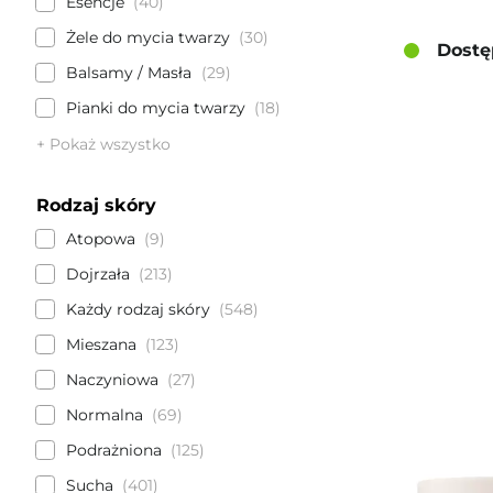
Esencje
40
Żele do mycia twarzy
30
Dostę
Balsamy / Masła
29
Pianki do mycia twarzy
18
+ Pokaż wszystko
Rodzaj skóry
Atopowa
9
Dojrzała
213
Każdy rodzaj skóry
548
Mieszana
123
Naczyniowa
27
Normalna
69
Podrażniona
125
Sucha
401