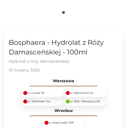
Bosphaera - Hydrolat z Róży
Damasceńskiej - 100ml
Hydrolat z róży damasceńskiej
ID towaru:
5255
Warszawa
ul. Łucka 18
ul. Woronicza 24
ul. Wileńska 14c
ul. Boh. Warszawy 26
Wrocław
ul. Kościuszki 109