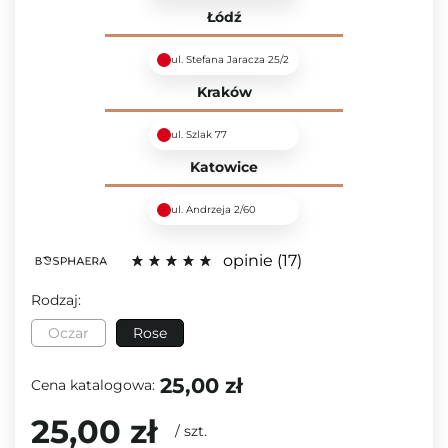
Łódź
ul. Stefana Jaracza 25/2
Kraków
ul. Szlak 77
Katowice
ul. Andrzeja 2/60
opinie
17
Rodzaj:
Oczar
Rose
25,00 zł
Cena katalogowa:
25,00 zł
/
szt.