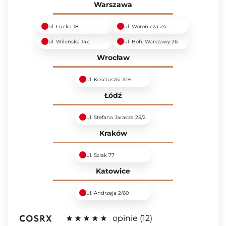
Warszawa
ul. Łucka 18
ul. Woronicza 24
ul. Wileńska 14c
ul. Boh. Warszawy 26
Wrocław
ul. Kościuszki 109
Łódź
ul. Stefana Jaracza 25/2
Kraków
ul. Szlak 77
Katowice
ul. Andrzeja 2/60
opinie
12