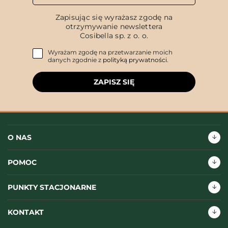
Zapisując się wyrażasz zgodę na
otrzymywanie newslettera
Cosibella sp. z o. o.
Wyrażam zgodę na przetwarzanie moich
danych zgodnie z
polityką prywatności
.
ZAPISZ SIĘ
O NAS
POMOC
PUNKTY STACJONARNE
KONTAKT