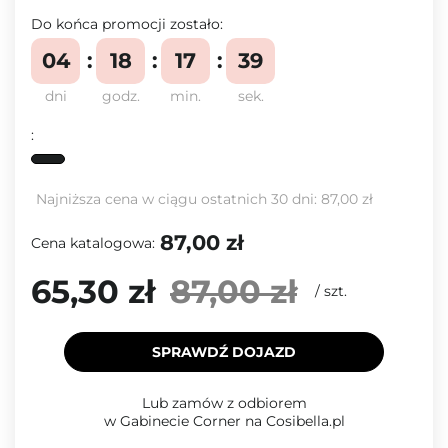
Do końca promocji zostało:
04
18
17
38
dni
godz.
min.
sek.
:
Najniższa cena w ciągu ostatnich 30 dni:
87,00 zł
87,00 zł
Cena katalogowa:
65,30 zł
87,00 zł
/
szt.
SPRAWDŹ DOJAZD
Lub zamów z odbiorem
w Gabinecie Corner na Cosibella.pl