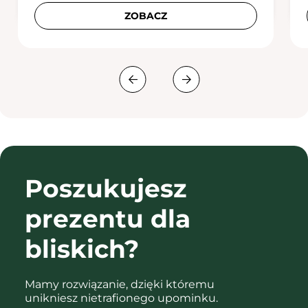
ZOBACZ
Poszukujesz
prezentu
dla
bliskich?
Mamy rozwiązanie, dzięki któremu
unikniesz nietrafionego upominku.