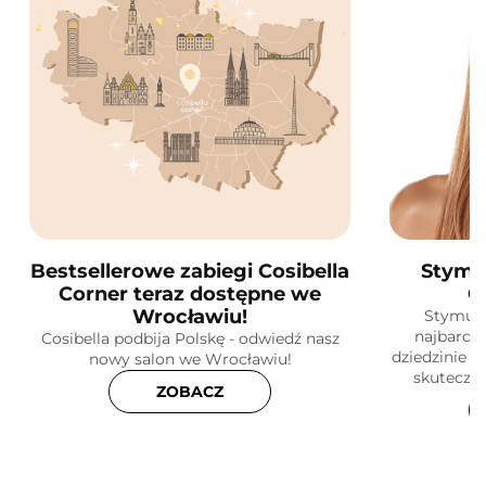
Bestsellerowe zabiegi Cosibella
Stymu
Corner teraz dostępne we
C
Wrocławiu!
Stymula
najbardz
Cosibella podbija Polskę - odwiedź nasz
dziedzinie k
nowy salon we Wrocławiu!
skuteczne
ZOBACZ
skóry! Do
dz