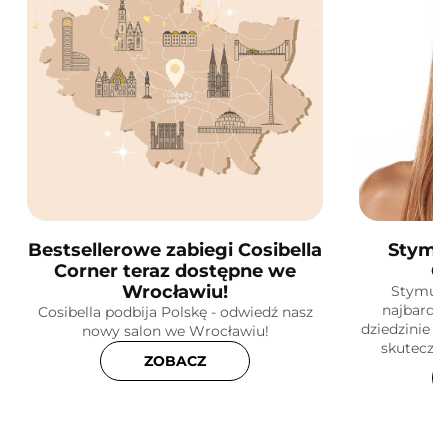
Bestsellerowe zabiegi Cosibella
Stymu
Corner teraz dostępne we
C
Wrocławiu!
Stymula
najbardz
Cosibella podbija Polskę - odwiedź nasz
dziedzinie k
nowy salon we Wrocławiu!
skuteczne
ZOBACZ
skóry! Do
dz