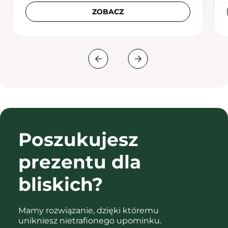
ZOBACZ
Poszukujesz
prezentu
dla
bliskich?
Mamy rozwiązanie, dzięki któremu
unikniesz nietrafionego upominku.