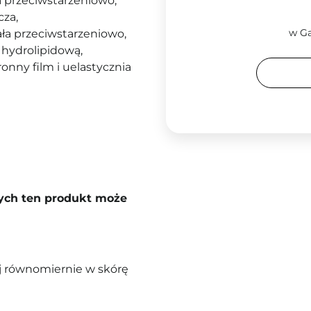
a przeciwstarzeniowo,
cza,
w Ga
ała przeciwstarzeniowo,
 hydrolipidową,
onny film i uelastycznia
rych ten produkt może
 równomiernie w skórę