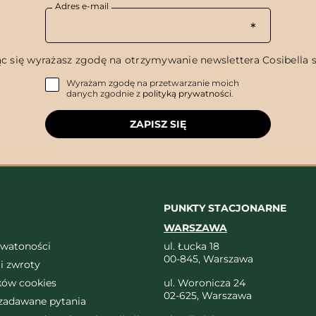
Adres e-mail
c się wyrażasz zgodę na otrzymywanie newslettera Cosibella sp
Wyrażam zgodę na przetwarzanie moich
danych zgodnie z
polityką prywatności
.
ZAPISZ SIĘ
PUNKTY STACJONARNE
WARSZAWA
ywatoności
ul. Łucka 18
00-845, Warszawa
i zwroty
ików cookies
ul. Woronicza 24
02-625, Warszawa
 zadawane pytania