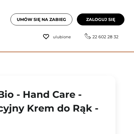
UMÓW SIĘ NA ZABIEG
ZALOGUJ SIĘ
22 602 28 32
ulubione
io - Hand Care -
yjny Krem do Rąk -