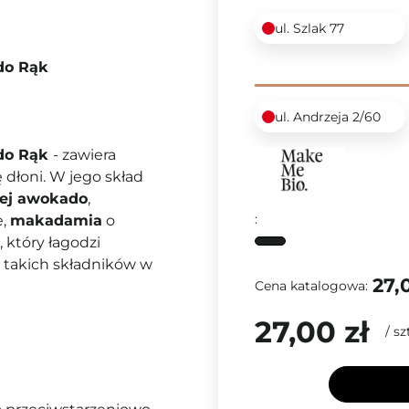
ul. Szlak 77
do Rąk
ul. Andrzeja 2/60
 do Rąk
- zawiera
ę dłoni. W jego skład
ej awokado
,
:
e,
makadamia
o
, który łagodzi
e takich składników w
27,
Cena katalogowa:
27,00 zł
/
sz