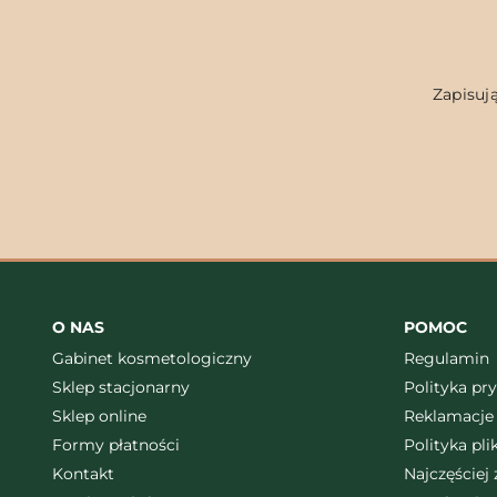
Zapisują
O NAS
POMOC
Gabinet kosmetologiczny
Regulamin
Sklep stacjonarny
Polityka pr
Sklep online
Reklamacje 
Formy płatności
Polityka pl
Kontakt
Najczęściej