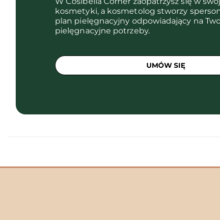
W Cosibella Corner zaopatrzysz się w swo
kosmetyki, a kosmetolog stworzy sperso
plan pielęgnacyjny odpowiadający na Two
pielęgnacyjne potrzeby.
UMÓW SIĘ