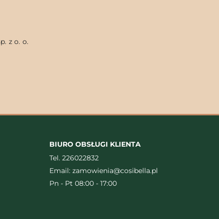
. z o. o.
BIURO OBSŁUGI KLIENTA
Tel.
226022832
Email:
zamowienia@cosibella.pl
Pn - Pt 08:00 - 17:00