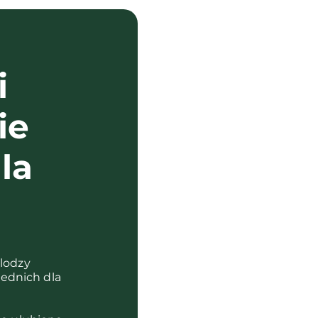
i
ie
la
?
olodzy
ednich dla