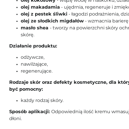
olej kokosowy
- wiążę wodę w naskórku, dział
olej makadamia
- ujędrnia, regeneruje i zmięk
olej z pestek śliwki
- łagodzi podrażnienia, dzi
olej ze słodkich migdałów
- wzmacnia barierę
masło shea
- tworzy na powierzchni skóry ochr
skórę.
Działanie produktu:
odżywcze,
nawilżające,
regenerujące.
Rodzaje skór oraz defekty kosmetyczne, dla któ
być pomocny:
każdy rodzaj skóry.
Sposób aplikacji:
Odpowiednią ilość kremu wmasuj
dłoni.