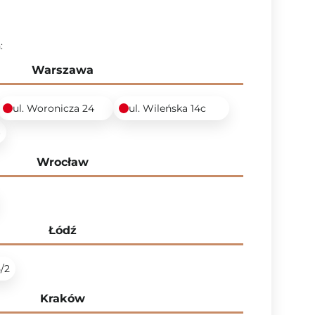
:
Warszawa
ul. Woronicza 24
ul. Wileńska 14c
6
Wrocław
Łódź
5/2
Kraków