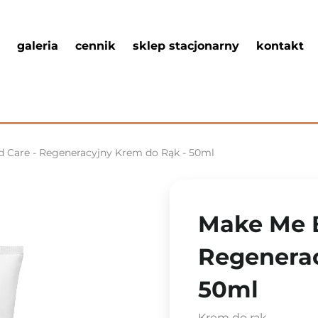
galeria
cennik
sklep stacjonarny
kontakt
d Care - Regeneracyjny Krem do Rąk - 50ml
Make Me B
Regenerac
50ml
Krem do rąk