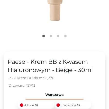
Paese - Krem BB z Kwasem
Hialuronowym - Beige - 30ml
Lekki krem BB do makijażu
ID towaru:
12743
Warszawa
ul. Łucka 18
ul. Woronicza 24