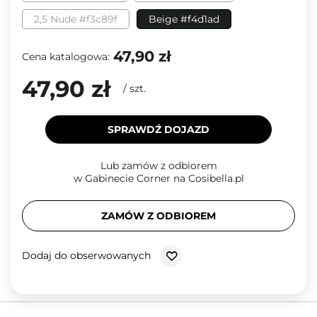
2,5 Nude #f3c89f
Beige #f4d1ad
47,90 zł
Cena katalogowa:
47,90 zł
/
szt.
SPRAWDŹ DOJAZD
Lub zamów z odbiorem
w Gabinecie Corner na Cosibella.pl
ZAMÓW Z ODBIOREM
Dodaj do obserwowanych