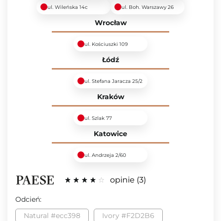
ul. Wileńska 14c
ul. Boh. Warszawy 26
Wrocław
ul. Kościuszki 109
Łódź
ul. Stefana Jaracza 25/2
Kraków
ul. Szlak 77
Katowice
ul. Andrzeja 2/60
opinie
3
Odcień:
Natural #ecc398
Ivory #F2D2B6