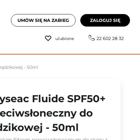
UMÓW SIĘ NA ZABIEG
ZALOGUJ SIĘ
22 602 28 32
ulubione
rądzikowej - 50ml
Hyseac Fluide SPF50+
rzeciwsłoneczny do
dzikowej - 50ml
okim filtrem przeciwsłonecznym do skóry z