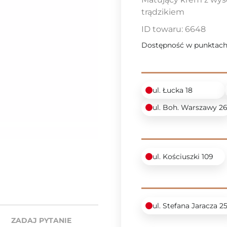
trądzikiem
ID towaru:
6648
Dostępność w punktach
ul. Łucka 18
ul. Boh. Warszawy 2
ul. Kościuszki 109
ul. Stefana Jaracza 2
ZADAJ PYTANIE