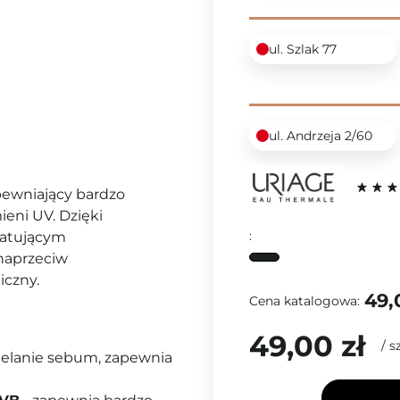
ul. Szlak 77
ul. Andrzeja 2/60
apewniający bardzo
eni UV. Dzięki
:
atującym
naprzeciw
iczny.
49,
Cena katalogowa:
49,00 zł
/
sz
ielanie sebum, zapewnia