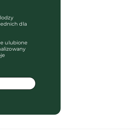
olodzy
ednich dla
je ulubione
nalizowany
je