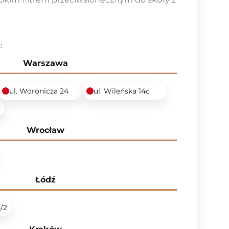
:
Warszawa
ul. Woronicza 24
ul. Wileńska 14c
6
Wrocław
Łódź
5/2