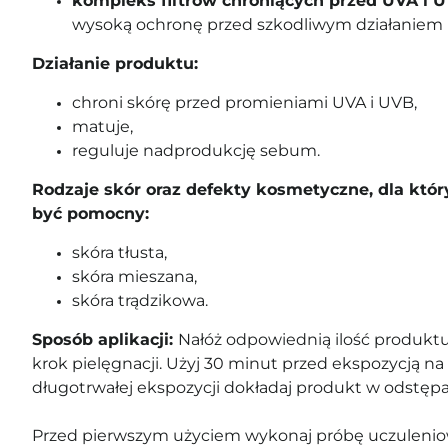
kompleks filtrów chroniących przed UVA i 
wysoką ochronę przed szkodliwym działaniem 
Działanie produktu:
chroni skórę przed promieniami UVA i UVB,
matuje,
reguluje nadprodukcję sebum.
Rodzaje skór oraz defekty kosmetyczne, dla któ
być pomocny:
skóra tłusta,
skóra mieszana,
skóra trądzikowa.
Sposób aplikacji:
Nałóż odpowiednią ilość produktu 
krok pielęgnacji. Użyj 30 minut przed ekspozycją na 
długotrwałej ekspozycji dokładaj produkt w odstępa
Przed pierwszym użyciem wykonaj próbę uczuleniow