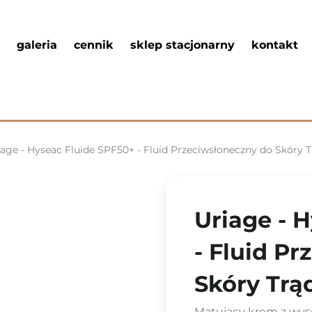
galeria
cennik
sklep stacjonarny
kontakt
iage - Hyseac Fluide SPF50+ - Fluid Przeciwsłoneczny do Skóry T
Uriage - 
- Fluid P
Skóry Trą
Matujący krem z wys