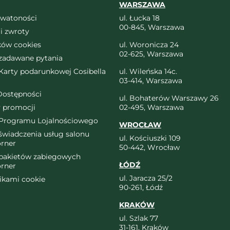
WARSZAWA
ywatoności
ul. Łucka 18
00-845, Warszawa
i zwroty
ików cookies
ul. Woronicza 24
02-625, Warszawa
 zadawane pytania
arty podarunkowej Cosibella
ul. Wileńska 14c.
03-414, Warszawa
Dostępności
ul. Bohaterów Warszawy 26
 promocji
02-495, Warszawa
Programu Lojalnościowego
WROCŁAW
wiadczenia usług salonu
ul. Kościuszki 109
orner
50-442, Wrocław
pakietów zabiegowych
ŁÓDŹ
orner
ul. Jaracza 25/2
likami cookie
90-261, Łódź
KRAKÓW
ul. Szlak 77
31-161, Kraków