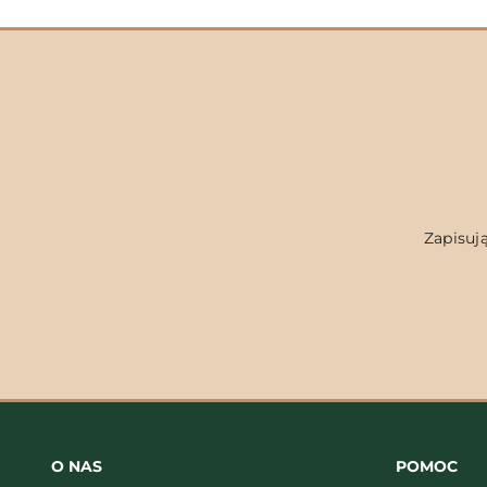
Zapisują
O NAS
POMOC