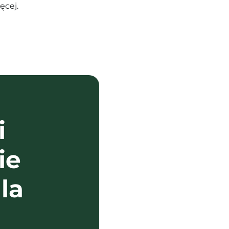
ęcej.
i
ie
la
?