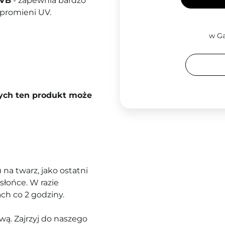
UVB
- zapewnia bardzo
promieni UV.
w Ga
rych ten produkt może
na twarz, jako ostatni
słońce. W razie
ch co 2 godziny.
ą. Zajrzyj do naszego