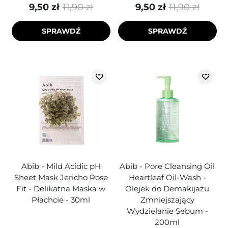
9,50 zł
11,90 zł
9,50 zł
11,90 zł
SPRAWDŹ
SPRAWDŹ
Abib - Mild Acidic pH
Abib - Pore Cleansing Oil
Sheet Mask Jericho Rose
Heartleaf Oil-Wash -
Fit - Delikatna Maska w
Olejek do Demakijażu
Płachcie - 30ml
Zmniejszający
Wydzielanie Sebum -
200ml