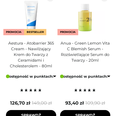
PROMOCJA
BESTSELLER
PROMOCJA
Aestura - Atobarrier 365
Anua - Green Lemon Vita
Cream - Nawilżający
C Blemish Serum -
Krem do Twarzy z
Rozświetlające Serum do
Ceramidami i
Twarzy - 20ml
Cholesterolem - 80ml
Dostępność w punktach:
Dostępność w punktach:
126,70 zł
149,00 zł
93,40 zł
109,90 zł
SPRAWDŹ
SPRAWDŹ