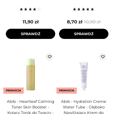
11,90 zł
8,70 zł
10,90 zł
SPRAWDŹ
SPRAWDŹ
PROMOCJA
PROMOCJA
Abib - Heartleaf Calming
Abib - Hydration Creme
Toner Skin Booster -
Water Tube - Głęboko
Kojący Tonik do Twarzy -
Nawilżający Krem do