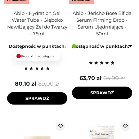
Abib - Hydration Gel
Abib - Jericho Rose Bifida
Water Tube - Głęboko
Serum Firming Drop -
Nawilżający Żel do Twarzy
Serum Ujędrniające -
- 75ml
50ml
Dostępność w punktach:
Dostępność w punktach:
Produkt niedostępny
63,70 zł
84,90 zł
80,10 zł
89,00 zł
SPRAWDŹ
SPRAWDŹ