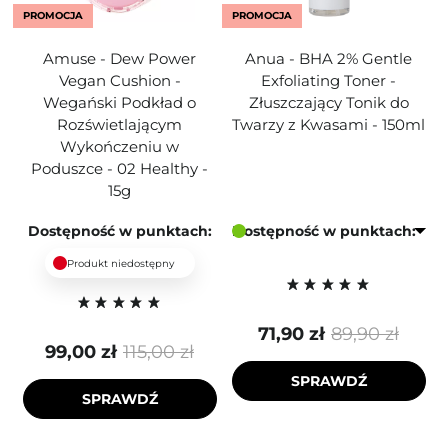
PROMOCJA
PROMOCJA
Amuse - Dew Power
Anua - BHA 2% Gentle
Vegan Cushion -
Exfoliating Toner -
Wegański Podkład o
Złuszczający Tonik do
Rozświetlającym
Twarzy z Kwasami - 150ml
Wykończeniu w
Poduszce - 02 Healthy -
15g
Dostępność w punktach:
Dostępność w punktach:
Produkt niedostępny
71,90 zł
89,90 zł
99,00 zł
115,00 zł
SPRAWDŹ
SPRAWDŹ